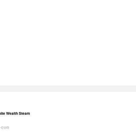
inite Wealth Steam
9
EUR